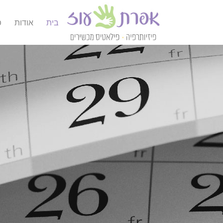
בית
אודות
פ