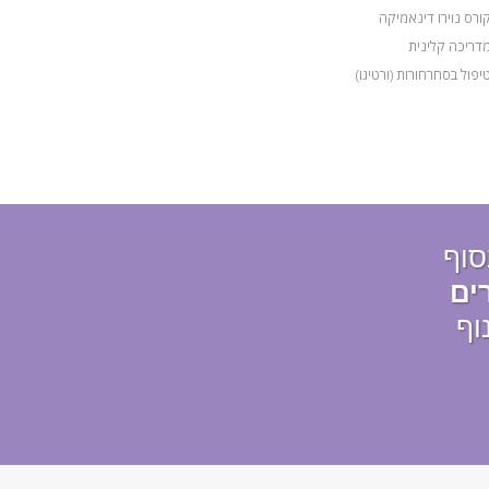
ורס נוירו דינאמיקה
דריכה קלינית
יפול בסחרחורות (ורטיגו)
סוף
ים
וף